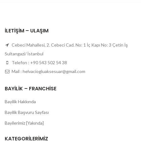
İLETIŞIM – ULAŞIM
Cebeci Mahallesi, 2. Cebeci Cad. No: 1 İç Kapı No: 3 Çetin İş
Sultangazi/ İstanbul
Telefon : +90 543 502 54 38
Mail : helvaciogluaksesuar@gmail.com
BAYILIK – FRANCHISE
Bayilik Hakkında
Bayilik Başvuru Sayfası
Bayilerimiz [Yakında]
KATEGORILERIMIZ