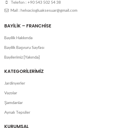
Telefon : +90 543 502 54 38
Mail : helvaciogluaksesuar@gmail.com
BAYILIK – FRANCHISE
Bayilik Hakkında
Bayilik Başvuru Sayfası
Bayilerimiz [Yakında]
KATEGORILERIMIZ
Jardinyerler
Vazolar
Şamdanlar
Aynalı Tepsiler
KURUMSAL