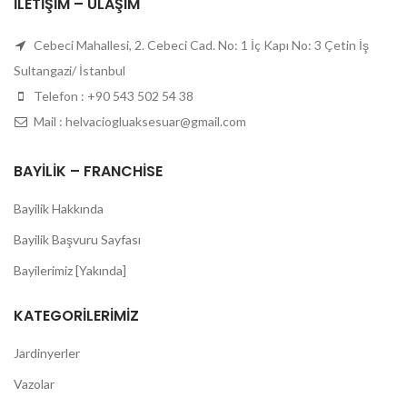
İLETIŞIM – ULAŞIM
Cebeci Mahallesi, 2. Cebeci Cad. No: 1 İç Kapı No: 3 Çetin İş
Sultangazi/ İstanbul
Telefon : +90 543 502 54 38
Mail : helvaciogluaksesuar@gmail.com
BAYILIK – FRANCHISE
Bayilik Hakkında
Bayilik Başvuru Sayfası
Bayilerimiz [Yakında]
KATEGORILERIMIZ
Jardinyerler
Vazolar