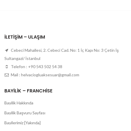
İLETIŞIM – ULAŞIM
Cebeci Mahallesi, 2. Cebeci Cad. No: 1 İç Kapı No: 3 Çetin İş
Sultangazi/ İstanbul
Telefon : +90 543 502 54 38
Mail : helvaciogluaksesuar@gmail.com
BAYILIK – FRANCHISE
Bayilik Hakkında
Bayilik Başvuru Sayfası
Bayilerimiz [Yakında]