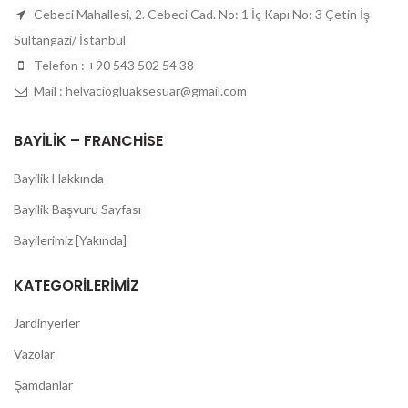
Cebeci Mahallesi, 2. Cebeci Cad. No: 1 İç Kapı No: 3 Çetin İş
Sultangazi/ İstanbul
Telefon : +90 543 502 54 38
Mail : helvaciogluaksesuar@gmail.com
BAYILIK – FRANCHISE
Bayilik Hakkında
Bayilik Başvuru Sayfası
Bayilerimiz [Yakında]
KATEGORILERIMIZ
Jardinyerler
Vazolar
Şamdanlar