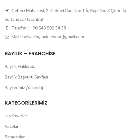
Cebeci Mahallesi, 2. Cebeci Cad. No: 1 İç Kapı No: 3 Çetin İş
Sultangazi/ İstanbul
Telefon : +90 543 502 54 38
Mail : helvaciogluaksesuar@gmail.com
BAYILIK – FRANCHISE
Bayilik Hakkında
Bayilik Başvuru Sayfası
Bayilerimiz [Yakında]
KATEGORILERIMIZ
Jardinyerler
Vazolar
Şamdanlar