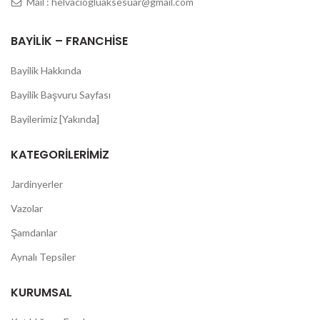
Mail : helvaciogluaksesuar@gmail.com
BAYILIK – FRANCHISE
Bayilik Hakkında
Bayilik Başvuru Sayfası
Bayilerimiz [Yakında]
KATEGORILERIMIZ
Jardinyerler
Vazolar
Şamdanlar
Aynalı Tepsiler
KURUMSAL