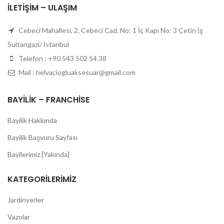
İLETIŞIM – ULAŞIM
Cebeci Mahallesi, 2. Cebeci Cad. No: 1 İç Kapı No: 3 Çetin İş
Sultangazi/ İstanbul
Telefon : +90 543 502 54 38
Mail : helvaciogluaksesuar@gmail.com
BAYILIK – FRANCHISE
Bayilik Hakkında
Bayilik Başvuru Sayfası
Bayilerimiz [Yakında]
KATEGORILERIMIZ
Jardinyerler
Vazolar