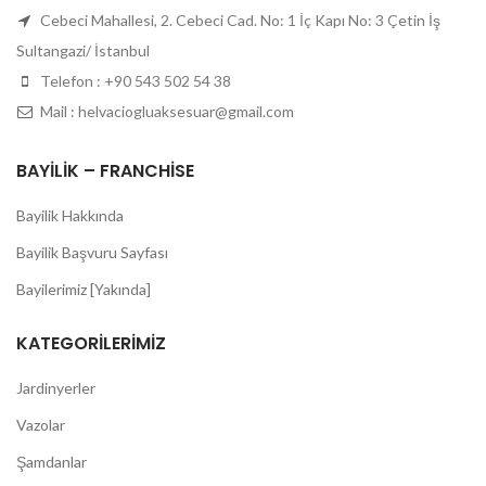
Cebeci Mahallesi, 2. Cebeci Cad. No: 1 İç Kapı No: 3 Çetin İş
Sultangazi/ İstanbul
Telefon : +90 543 502 54 38
Mail : helvaciogluaksesuar@gmail.com
BAYILIK – FRANCHISE
Bayilik Hakkında
Bayilik Başvuru Sayfası
Bayilerimiz [Yakında]
KATEGORILERIMIZ
Jardinyerler
Vazolar
Şamdanlar