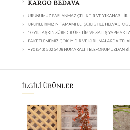
KARGO BEDAVA
ÜRÜNÜMÜZ PASLANMAZ ÇELİKTİR VE YIKANABİLİR.
ÜRÜNLERİMİZİN TAMAMI EL İŞÇİLİĞİ İLE HELVACIO
10 YILI AŞKIN SÜREDİR ÜRETİM VE SATIŞ YAPMAKTA
PAKETLEMEMİZ ÇOK İYİDİR VE KIRILMALARDA TELAF
+90 (543) 502 5438 NUMARALI TELEFONUMUZDAN BİZ
İLGILI ÜRÜNLER