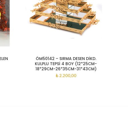
ELEN
ÖM50142 – SIRMA DESEN DİKD.
CM004
KULPLU TEPSİ 4 BOY (12*25CM-
18*29CM-26*35CM-31*43CM)
₺
2.200,00