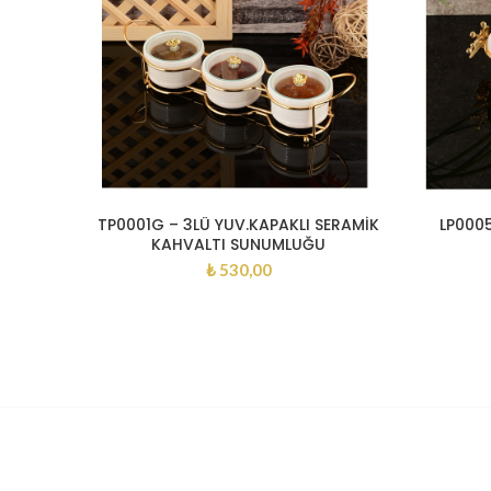
TP0001G – 3LÜ YUV.KAPAKLI SERAMİK
LP0005
KAHVALTI SUNUMLUĞU
₺
530,00