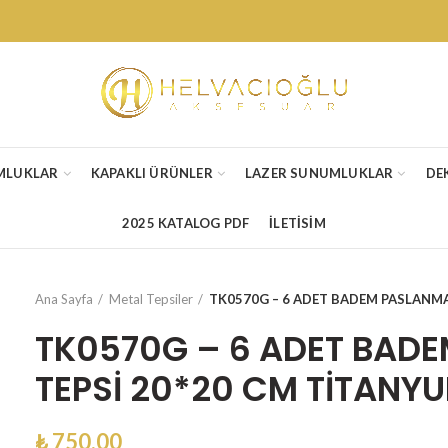
MLUKLAR
KAPAKLI ÜRÜNLER
LAZER SUNUMLUKLAR
DE
2025 KATALOG PDF
İLETİSİM
Ana Sayfa
Metal Tepsiler
TK0570G – 6 ADET BADEM PASLANMA
TK0570G – 6 ADET BAD
TEPSİ 20*20 CM TİTANY
₺
750,00