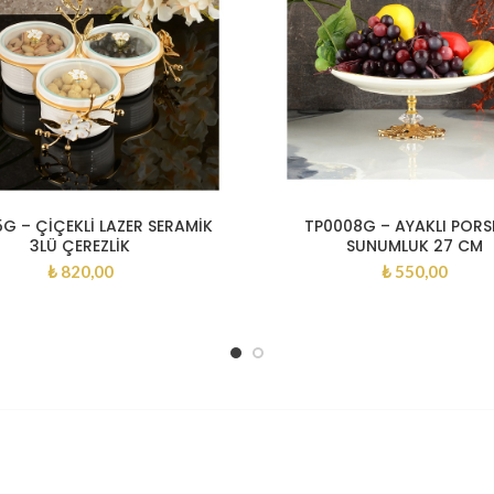
G – ÇİÇEKLİ LAZER SERAMİK
TP0008G – AYAKLI PORS
3LÜ ÇEREZLİK
SUNUMLUK 27 CM
₺
820,00
₺
550,00