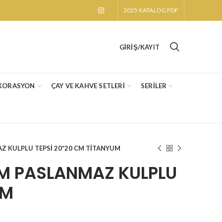
2025 KATALOG PDF
GIRIŞ/KAYIT
KORASYON
ÇAY VE KAHVE SETLERİ
SERİLER
Z KULPLU TEPSİ 20*20 CM TİTANYUM
EM PASLANMAZ KULPLU
UM