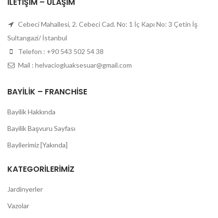
İLETIŞIM – ULAŞIM
Cebeci Mahallesi, 2. Cebeci Cad. No: 1 İç Kapı No: 3 Çetin İş
Sultangazi/ İstanbul
Telefon : +90 543 502 54 38
Mail : helvaciogluaksesuar@gmail.com
BAYILIK – FRANCHISE
Bayilik Hakkında
Bayilik Başvuru Sayfası
Bayilerimiz [Yakında]
KATEGORILERIMIZ
Jardinyerler
Vazolar